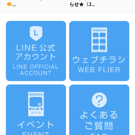
...
らせ★〈J...