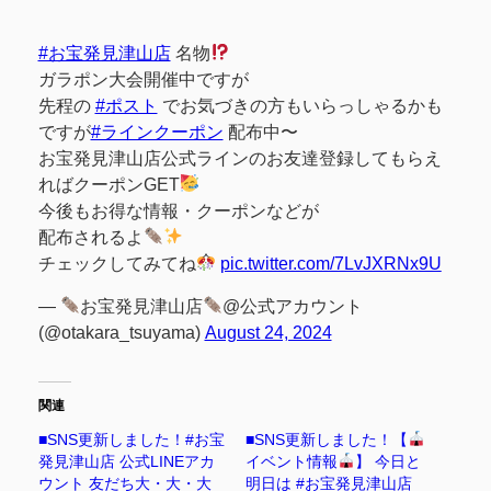
#お宝発見津山店
名物
ガラポン大会開催中ですが
先程の
#ポスト
でお気づきの方もいらっしゃるかも
ですが
#ラインクーポン
配布中〜
お宝発見津山店公式ラインのお友達登録してもらえ
ればクーポンGET
今後もお得な情報・クーポンなどが
配布されるよ
チェックしてみてね
pic.twitter.com/7LvJXRNx9U
—
お宝発見津山店
@公式アカウント
(@otakara_tsuyama)
August 24, 2024
関連
■SNS更新しました！#お宝
■SNS更新しました！【
発見津山店 公式LINEアカ
イベント情報
】 今日と
ウント 友だち大・大・大
明日は #お宝発見津山店