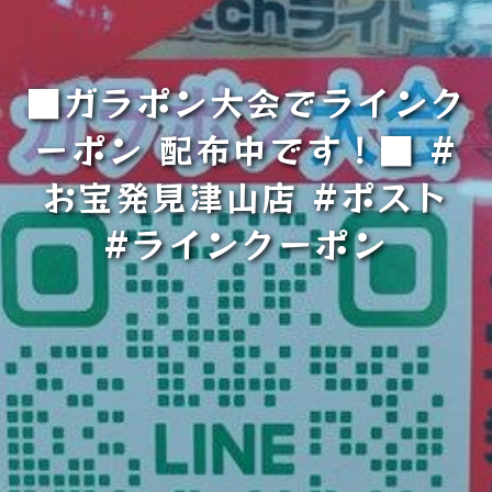
■ガラポン大会でラインク
ーポン 配布中です！■ #
お宝発見津山店 #ポスト
#ラインクーポン