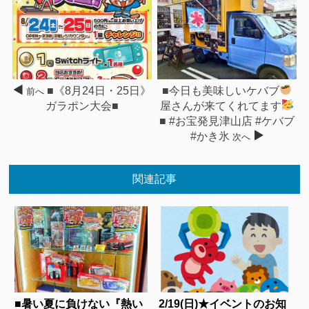
■《8月24日・25日》
■今日も美味しいケバブ
前へ
ガラポン大会■
屋さんが来てくれてます
■ #お宝発見津山店 #ケバブ
#かき氷
次へ
関連記事
■暑い夏に負けない『熱い
2/19(日)★イベントのお知