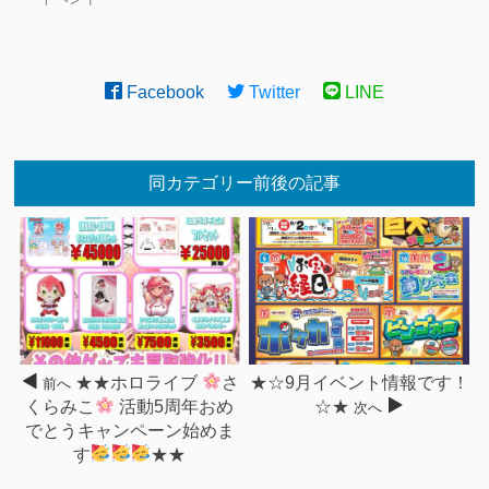
Facebook
Twitter
LINE
同カテゴリー前後の記事
★★ホロライブ
さ
★☆9月イベント情報です！
前へ
くらみこ
活動5周年おめ
☆★
次へ
でとうキャンペーン始めま
す
★★