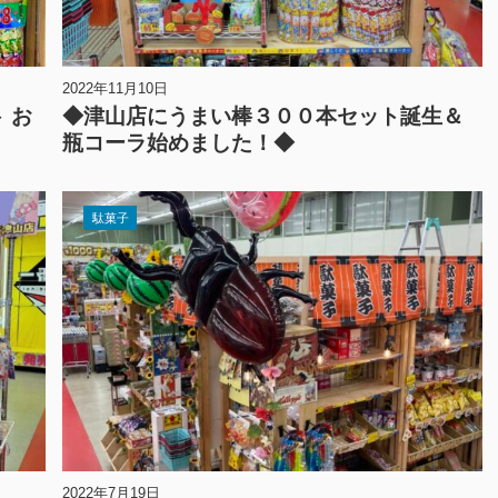
2022年11月10日
 お
◆津山店にうまい棒３００本セット誕生＆
瓶コーラ始めました！◆
駄菓子
2022年7月19日