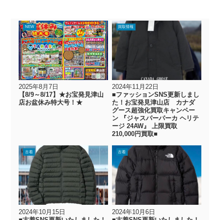
NEW
買取情報
2025年8月7日
2024年11月22日
【8/9～8/17】★お宝発見津山
■ファッションSNS更新しまし
店お盆休み特大号！★
た！お宝発見津山店 カナダ
グース超強化買取キャンペー
ン 『ジャスパーパーカ ヘリテ
ージ 24AW』 上限買取
210,000円買取■
古着
古着
2024年10月15日
2024年10月6日
■古着SNS更新いたしました！
■古着SNS更新いたしました！