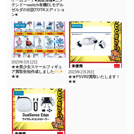
ゲームコーナ■買取情報■ニン
テンドーswitch有機ELモデル
ゼルダの伝説TOTKエディショ
ン■
買取情報
買取情報
2023年3月12日
★★美少女スケールフィギュ
ア買取告知作成しました
2023年2月26日
★★
★★PSVR2買取いたします！
★★
ゲーム