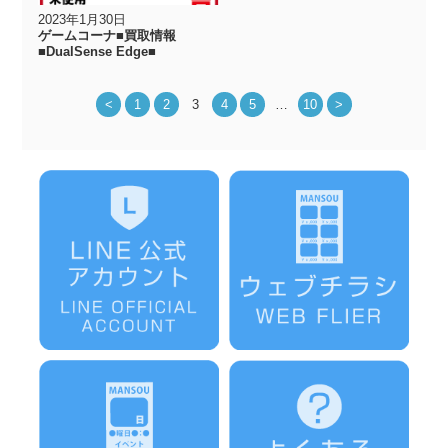
2023年1月30日
ゲームコーナ■買取情報
■DualSense Edge■
<
1
2
3
4
5
…
10
>