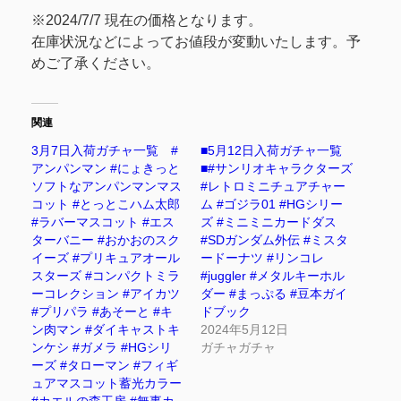
※2024/7/7 現在の価格となります。
在庫状況などによってお値段が変動いたします。予
めご了承ください。
関連
3月7日入荷ガチャ一覧 #
■5月12日入荷ガチャ一覧
アンパンマン #にょきっと
■#サンリオキャラクターズ
ソフトなアンパンマンマス
#レトロミニチュアチャー
コット #とっとこハム太郎
ム #ゴジラ01 #HGシリー
#ラバーマスコット #エス
ズ #ミニミニカードダス
ターバニー #おかおのスク
#SDガンダム外伝 #ミスタ
イーズ #プリキュアオール
ードーナツ #リンコレ
スターズ #コンパクトミラ
#juggler #メタルキーホル
ーコレクション #アイカツ
ダー #まっぷる #豆本ガイ
#プリパラ #あそーと #キ
ドブック
ン肉マン #ダイキャストキ
2024年5月12日
ンケシ #ガメラ #HGシリ
ガチャガチャ
ーズ #タローマン #フィギ
ュアマスコット蓄光カラー