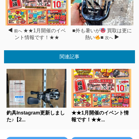
★★1月開催のイベ
■外も暑いが
買取は更に
前へ
ント情報です！★★
熱い
■
次へ
関連記事
釣具Instagram更新しまし
★★1月開催のイベント情
た♪【2...
報です！★★...