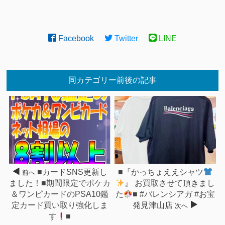
Facebook
Twitter
LINE
同カテゴリー前後の記事
■カードSNS更新し
■『かっちょええシャツ
前へ
ました！■期間限定でポケカ
』 お買取させて頂きまし
＆ワンピカードのPSA10鑑
た
■ #バレンシアガ #お宝
定カード買い取り強化しま
発見津山店
次へ
す
■