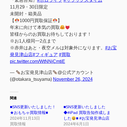
『緊急告知』
#ホロライブ
#リラックスタイム
11月29・30日限定
未開封・箱美品
【
1000円買取保証
】
年末に向けて本気の買取
皆様からのお買取お待ちしております！
※お1人様同一2点まで
※赤井はあと・夜空メルは対象外になります。
#お宝
発見津山店
#フィギュア
#買取
pic.twitter.com/WtNNjCmtiE
—
お宝発見津山店
@公式アカウント
(@otakara_tsuyama)
November 26, 2024
関連
■SNS更新いたしました！
■SNS更新いたしました
★おもちゃ買取情報■
◆#iPad 買取告知作成しま
2024年11月13日
した
■ #お宝発見津山店
買取情報
2024年6月1日