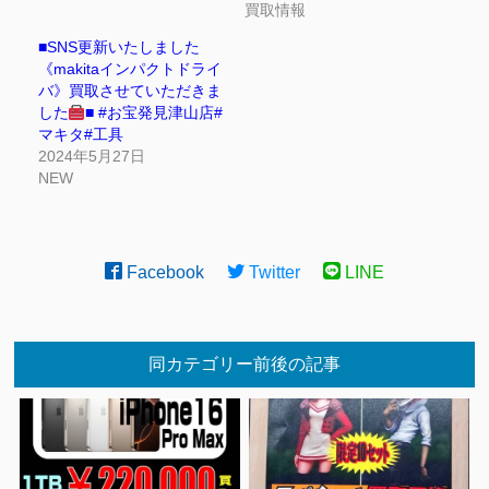
買取情報
■SNS更新いたしました
《makitaインパクトドライ
バ》買取させていただきま
した
■ #お宝発見津山店#
マキタ#工具
2024年5月27日
NEW
Facebook
Twitter
LINE
同カテゴリー前後の記事