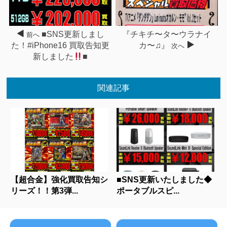
■SNS更新しまし
『チキチ〜タ〜ウラナイ
前へ
た！#iPhone16 買取告知更
カ〜♫』
次へ
新しました
■
関連記事
【超合金】強化買取告知シ
■SNS更新いたしました◆
リーズ！！第3弾...
ポータブルスピ...