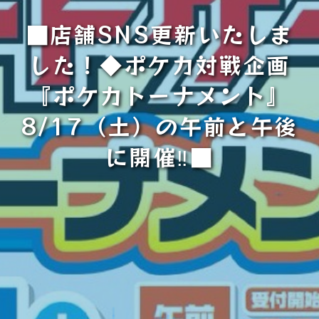
■店舗SNS更新いたしま
した！◆ポケカ対戦企画
『ポケカトーナメント』
8/17（土）の午前と午後
に開催‼■