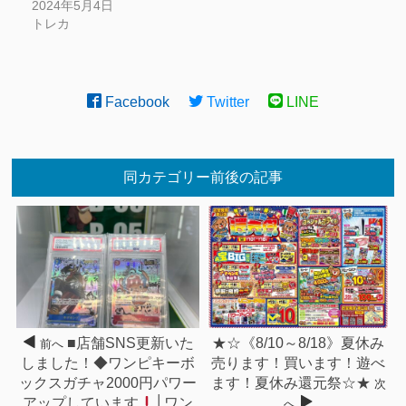
2024年5月4日
トレカ
Facebook
Twitter
LINE
同カテゴリー前後の記事
■店舗SNS更新いた
★☆《8/10～8/18》夏休み
前へ
しました！◆ワンピキーボ
売ります！買います！遊べ
ックスガチャ2000円パワー
ます！夏休み還元祭☆★
次
アップしています
│ワン
へ