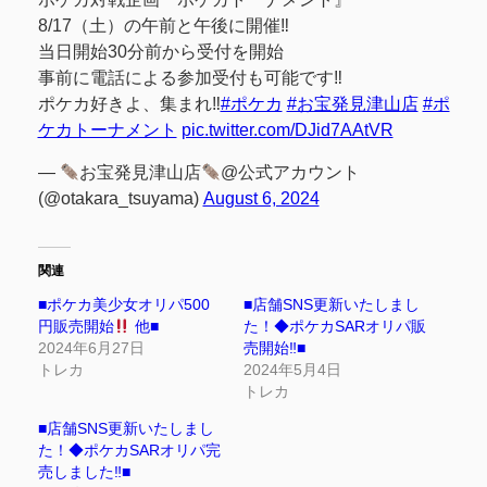
8/17（土）の午前と午後に開催‼
当日開始30分前から受付を開始
事前に電話による参加受付も可能です‼
ポケカ好きよ、集まれ‼
#ポケカ
#お宝発見津山店
#ポ
ケカトーナメント
pic.twitter.com/DJid7AAtVR
—
お宝発見津山店
@公式アカウント
(@otakara_tsuyama)
August 6, 2024
関連
■ポケカ美少女オリパ500
■店舗SNS更新いたしまし
円販売開始
他■
た！◆ポケカSARオリパ販
2024年6月27日
売開始‼︎■
トレカ
2024年5月4日
トレカ
■店舗SNS更新いたしまし
た！◆ポケカSARオリパ完
売しました‼︎■