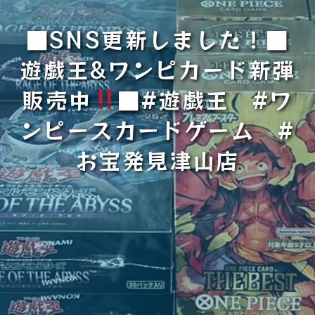
■SNS更新しました！■
遊戯王&ワンピカード新弾
販売中
■#遊戯王 #ワ
ンピースカードゲーム #
お宝発見津山店