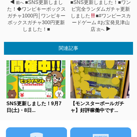
■SNS更新しまし
■SNS更新しました！■ワン
前へ
た！◆ワンピキーボックス
ピ完全ランダムガチャ更新
ガチャ1000円│ワンピキー
しました
■#ワンピースカ
ボックスガチャ300円更新
ードゲーム #お宝発見津山
しました！■
店
次へ
関連記事
SNS更新しました！9月7
【モンスターボールガチ
日(土)・8日...
ャ】好評稼働中です...