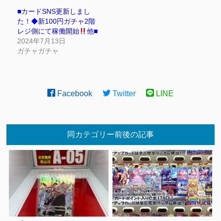
■カードSNS更新しまし
た！◆新100円ガチャ2階
レジ側にて稼働開始
他■
2024年7月13日
ガチャガチャ
Facebook
Twitter
LINE
同カテゴリー前後の記事