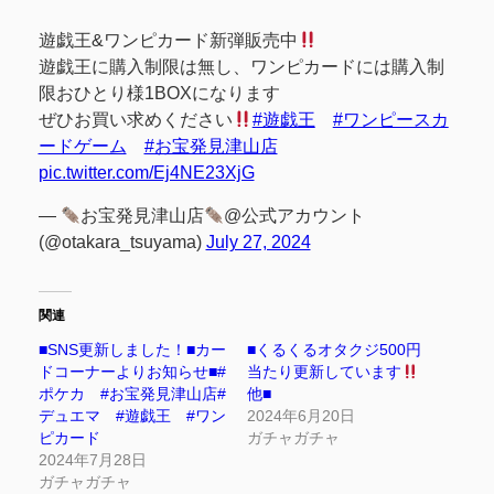
遊戯王&ワンピカード新弾販売中
遊戯王に購入制限は無し、ワンピカードには購入制
限おひとり様1BOXになります
ぜひお買い求めください
#遊戯王
#ワンピースカ
ードゲーム
#お宝発見津山店
pic.twitter.com/Ej4NE23XjG
—
お宝発見津山店
@公式アカウント
(@otakara_tsuyama)
July 27, 2024
関連
■SNS更新しました！■カー
■くるくるオタクジ500円
ドコーナーよりお知らせ■#
当たり更新しています
ポケカ #お宝発見津山店#
他■
デュエマ #遊戯王 #ワン
2024年6月20日
ピカード
ガチャガチャ
2024年7月28日
ガチャガチャ