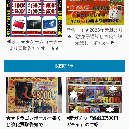
予告！！★2023年元旦より
★〈駄菓子運試し福袋〉販
★★ゲームコーナー
前へ
売致します♪
次へ
より買取告知です！★★
関連記事
★★ドラゴンボール一番く
■新ガチャ『遊戯王500円
じ強化買取告知で...
ガチャ』のご紹...