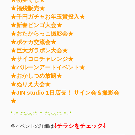
★福袋販売★
★千円ガチャお年玉賞投入★
★新春ビンゴ大会★
★おたからっこ撮影会★
★ポケカ交流会★
★巨大ガラポン大会★
★サイコロチャレンジ★
★バルーンアートイベント★
★おかしつめ放題★
★ぬりえ大会★
★JIN studio 1日店長！ サイン会＆撮影会
★
*:.＊.:*:｡∞｡:*:.＊.:*:｡∞｡:*:.＊.:*
⇩チラシをチェック⇩
各イベントの詳細は