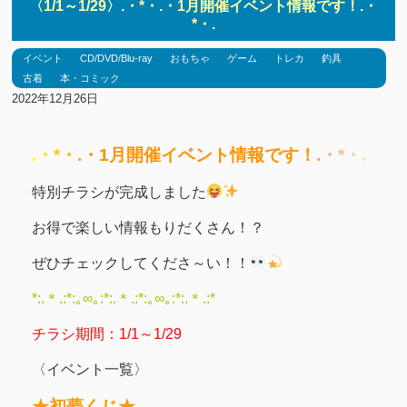
〈1/1～1/29〉.・*・.・1月開催イベント情報です！.・
*・.
イベント
CD/DVD/Blu-ray
おもちゃ
ゲーム
トレカ
釣具
古着
本・コミック
2022年12月26日
.
・
*
・
.
・1月開催イベント情報です！
.
・
*
・
.
特別チラシが完成しました
お得で楽しい情報もりだくさん！？
ぜひチェックしてくださ～い！！
*:.＊.:*:｡∞｡:*:.＊.:*:｡∞｡:*:.＊.:*
チラシ期間：1/1～1/29
〈イベント一覧〉
★初夢くじ★