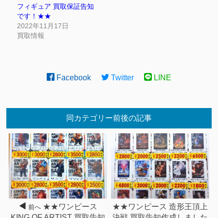
フィギュア 買取保証告知
です！★★
2022年11月17日
買取情報
Facebook
Twitter
LINE
同カテゴリー前後の記事
★★ワンピース
★★ワンピース 造形王頂上
前へ
KING OF ARTIST 買取告知
決戦 買取告知作成しました