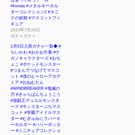
#honda #メタルキーホル
ダーコレクション2 #タニ
クの妖精 #マスコットフィ
ギュア
2023年7月24日
ガチャガチャ
1月5日入荷ガチャ一覧◆ #
ちいかわ #おかお巾着 #ナ
ガノキャラクターズ #おち
ょこ #ポケットモンスター
#つまんでつなげてマスコ
ット #僕のヒーローアカデ
ミア #おねむたん
#WINDBREAKER #鬼滅の
刃 #きゃらばんちょうこう
#遊戯王デュエルモンスタ
ーズ #モンスターぷちマス
コット #学園アイドルマス
ター #むぎゅみにラバーキ
ーホルダー #ハリーポッタ
ー #ミニチュアコレクショ