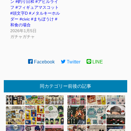
ン #釣り日和 #アヒルライ
フ #フィギュアマスコット
#頭文字D #メタルキーホル
ダー #civic #まちぼうけ #
和食の場合
2026年1月5日
ガチャガチャ
Facebook
Twitter
LINE
同カテゴリー前後の記事