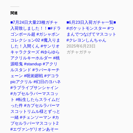
関連
■7月24日大量23種ガチャ
■6月23日入荷ガチャ一覧■
入荷致しました！！■#ドラ
#ポケットモンスター #つ
ゴンボール超 #ガシャポン
まんでつなげてマスコット
コレクション02 #魔入りま
#クレヨンしんちゃん
した！入間くん #サンリオ
2025年6月23日
キャラクターズ #ゆらゆら
ガチャガチャ
アクリルキーホルダー #桃
源暗鬼 #standup #アクリ
ルスタンド #ラバーキーチ
ェーン #呪術廻戦 #デコラ
picアクリル #幻日のヨハネ
#ラブライブサンシャイン
#カプセルラバーマスコッ
ト #転生したらスライムだ
った件 #カプセルラバーマ
スコットリムル様とずっと
一緒 #チェンソーマン #カ
プセルラバーマスコット2
#エヴァンゲリオンあそー