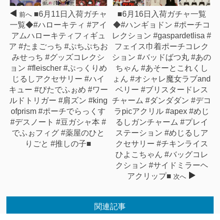
■6月11日入荷ガチャ
■6月16日入荷ガチャ一覧
前へ
一覧◆#ハローキティ #アイ
◆#ハンギョドン #ポーチコ
アムハローキティフィギュ
レクション #gaspardetlisa #
ア #たまごっち #ぷちぷちお
フェイス巾着ポーチコレク
みせっち #グッズコレクシ
ション #バッドばつ丸 #あの
ョン #fleischer #ぷっくりめ
ちゃん #あそーとこれくし
じるしアクセサリー #ハイ
ょん #オシャレ魔女ラブand
キュー #ぴたでふぉめ #ワー
ベリー #ブリスタードレス
ルドトリガー #肩ズン #king
チャーム #ダンダダン #デコ
ofprism #ポーチでらっくす
ラpicアクリル #apex #めじ
#デスノート #豆ガシャ本 #
るしガンチャーム #プレイ
でふぉフィグ #薬屋のひと
ステーション #めじるしア
りごと #推しの子■
クセサリー #チキンライス
ひよこちゃん #バッグコレ
クション #サイドミラーヘ
アクリップ■
次へ
関連記事