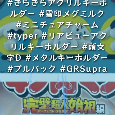
#きらきらアクリルキーホ
ルダー #雪印メグミルク
#ミニチュアチャーム
#typer #リアビューアク
リルキーホルダー #頭文
字D #メタルキーホルダー
#プルバック #GRSupra