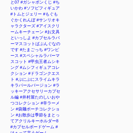
と07 #ガシャポンくじ #ち
いかわ #ソフビフィギュア
#トムとジェリー #もぐも
ぐかくれんぼ #サンリオキ
ャラクターズ #アイスクリ
ームキーチェーン #お文具
といっしよ #カプセルラバ
ーマスコットばぶんぐなの
です #たまごっち #ワンピ
ース #スペシャルラバーマ
スコット #甲虫王者ムシキ
ング #ムシフィギュアコレ
クション #ドラゴンクエス
ト #ぷにぷにスライムキラ
キラパールバージョン #ラ
ッキーアクセサリーカプセ
ル編 #井村屋たのしいおや
つコレクション #辛ラーメ
ン #袋麺ポーチコレクショ
ン #お散歩は季節をまとっ
てアクリルキーホルダー8
#カプセルボードゲーム #
はぁって言うゲーム