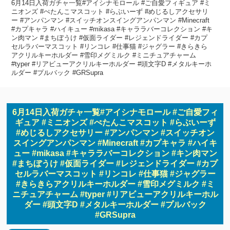
6月14日入荷ガチャ一覧#アイシナモロール #ご自愛フィギュア #ミ
ニオンズ #ぺたんこマスコット #らぶいーず #めじるしアクセサリ
ー #アンパンマン #スイッチオンスイングアンパンマン #Minecraft
#カプキャラ #ハイキュー #mikasa #キャララバーコレクション #キ
ン肉マン #まちぼうけ #仮面ライダー #レジェンドライダー #カプ
セルラバーマスコット #リンコレ #仕事猫 #ジャグラー #きらきら
アクリルキーホルダー #雪印メグミルク #ミニチュアチャーム
#typer #リアビューアクリルキーホルダー #頭文字D #メタルキーホ
ルダー #プルバック #GRSupra
6月14日入荷ガチャ一覧#アイシナモロール #ご自愛フィ
ギュア #ミニオンズ #ぺたんこマスコット #らぶいーず
#めじるしアクセサリー #アンパンマン #スイッチオン
スイングアンパンマン #Minecraft #カプキャラ #ハイキ
ュー #mikasa #キャララバーコレクション #キン肉マン
#まちぼうけ #仮面ライダー #レジェンドライダー #カプ
セルラバーマスコット #リンコレ #仕事猫 #ジャグラー
#きらきらアクリルキーホルダー #雪印メグミルク #ミ
ニチュアチャーム #typer #リアビューアクリルキーホル
ダー #頭文字D #メタルキーホルダー #プルバック
#GRSupra