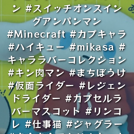
ン #スイッチオンスイン
グアンパンマン
#Minecraft #カプキャラ
#ハイキュー #mikasa #
キャララバーコレクション
#キン肉マン #まちぼうけ
#仮面ライダー #レジェン
ドライダー #カプセルラ
バーマスコット #リンコ
レ #仕事猫 #ジャグラー