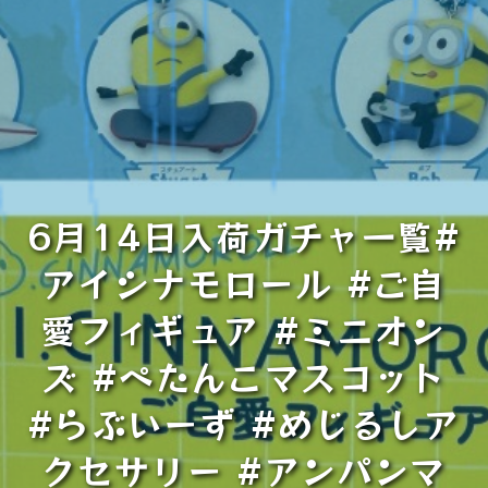
6月14日入荷ガチャ一覧#
アイシナモロール #ご自
愛フィギュア #ミニオン
ズ #ぺたんこマスコット
#らぶいーず #めじるしア
クセサリー #アンパンマ