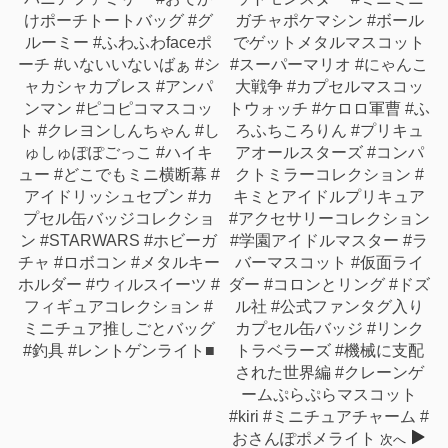
けポーチトートバッグ #グ
ガチャポケマシン #ボール
ルーミー #ふわふわfaceポ
でゲットメタルマスコット
ーチ #いないいないばぁ #シ
#スーパーマリオ #にゃんこ
ャカシャカブレス #アンパ
大戦争 #カプセルマスコッ
ンマン #ピコピコマスコッ
トウォッチ #ケロロ軍曹 #ふ
ト #クレヨンしんちゃん #し
ろふちころりん #プリキュ
ゅしゅぽぽごっこ #ハイキ
アオールスターズ #コンパ
ュー #どこでもミニ横断幕 #
クトミラーコレクション #
アイドリッシュセブン #カ
キミとアイドルプリキュア
プセル缶バッジコレクショ
#アクセサリーコレクション
ン #STARWARS #ホビーガ
#学園アイドルマスター #ラ
チャ #ロボコン #メタルキー
バーマスコット #仮面ライ
ホルダー #ウィルスイーツ #
ダー #コロンとリング #ドズ
フィギュアコレクション #
ル社 #公式ファンタグ入り
ミニチュア推しごとバッグ
カプセル缶バッジ #リンク
#釣具 #レントゲンライト■
トラベラーズ #機械に支配
された世界編 #クレーンゲ
ームぷらぷらマスコット
#kiri #ミニチュアチャーム #
おさんぽポメライト
次へ