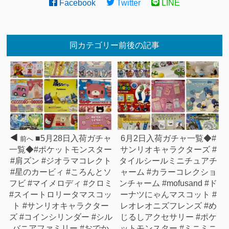
Facebook
Twitter
LINE
同カテゴリー前後の記事
■5月28日入荷ガチャ
6月2日入荷ガチャ一覧◆#
前へ
一覧◆#ポケットモンスター
サンリオキャラクターズ #
#肩ズン #ジオラマコレクト
タイルシールミニチュアチ
#星のカービィ #ころんとソ
ャーム #カラーコレクショ
フビ #マイメロディ #クロミ
ンチャーム #mofusand #ド
#スイートロリータマスコッ
ーナツにゃんマスコット #
ト #サンリオキャラクター
レオレオニズフレンズ #め
ズ #コインシリンダー #シル
じるしアクセサリー #ポケ
バニアファミリー #おでか
ットモンスター #ミニミニ