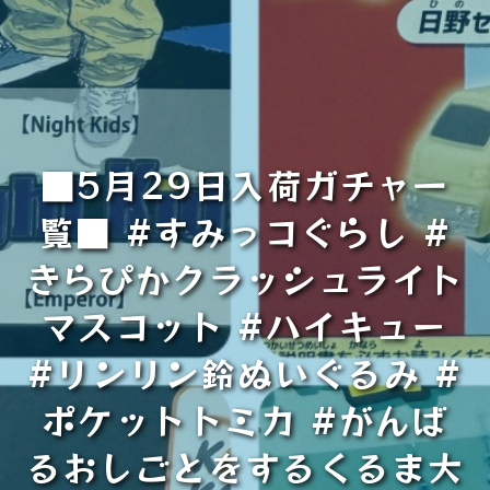
■5月29日入荷ガチャ一
覧■ #すみっコぐらし #
きらぴかクラッシュライト
マスコット #ハイキュー
#リンリン鈴ぬいぐるみ #
ポケットトミカ #がんば
るおしごとをするくるま大