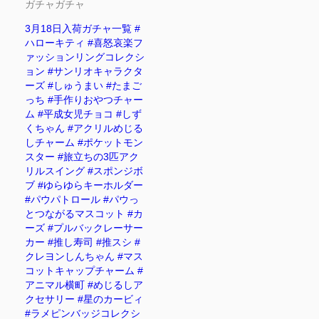
ガチャガチャ
3月18日入荷ガチャ一覧 #
ハローキティ #喜怒哀楽フ
ァッションリングコレクシ
ョン #サンリオキャラクタ
ーズ #しゅうまい #たまご
っち #手作りおやつチャー
ム #平成女児チョコ #しず
くちゃん #アクリルめじる
しチャーム #ポケットモン
スター #旅立ちの3匹アク
リルスイング #スポンジボ
ブ #ゆらゆらキーホルダー
#パウパトロール #パウっ
とつながるマスコット #カ
ーズ #プルバックレーサー
カー #推し寿司 #推スシ #
クレヨンしんちゃん #マス
コットキャップチャーム #
アニマル横町 #めじるしア
クセサリー #星のカービィ
#ラメピンバッジコレクシ