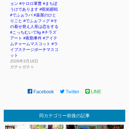
ョン #ケロロ軍曹 #まちぼ
うけであります #呪術廻戦
#でふぉラバ #薬屋のひと
りごと #でふぉフィグ #そ
の着せ替え人形は恋をする
#こっちむいてfig #チラズ
アート #夜勤事件 #アイテ
ムチャームマスコット #ラ
イブステージポーチマスコ
ット
2026年3月18日
ガチャガチャ
Facebook
Twitter
LINE
同カテゴリー前後の記事