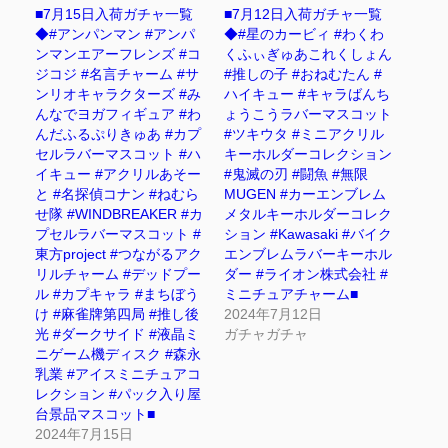
■7月15日入荷ガチャ一覧
■7月12日入荷ガチャ一覧
◆#アンパンマン #アンパ
◆#星のカービィ #わくわ
ンマンエアーフレンズ #コ
くふぃぎゅあこれくしょん
ジコジ #名言チャーム #サ
#推しの子 #おねむたん #
ンリオキャラクターズ #み
ハイキュー #キャラばんち
んなでヨガフィギュア #わ
ょうこうラバーマスコット
んだふるぷりきゅあ #カプ
#ツキウタ #ミニアクリル
セルラバーマスコット #ハ
キーホルダーコレクション
イキュー #アクリルあそー
#鬼滅の刃 #闘魚 #無限
と #名探偵コナン #ねむら
MUGEN #カーエンブレム
せ隊 #WINDBREAKER #カ
メタルキーホルダーコレク
プセルラバーマスコット #
ション #Kawasaki #バイク
東方project #つながるアク
エンブレムラバーキーホル
リルチャーム #デッドプー
ダー #ライオン株式会社 #
ル #カプキャラ #まちぼう
ミニチュアチャーム■
け #麻雀牌第四局 #推し後
2024年7月12日
光 #ダークサイド #液晶ミ
ガチャガチャ
ニゲーム機ディスク #森永
乳業 #アイスミニチュアコ
レクション #パック入り屋
台景品マスコット■
2024年7月15日