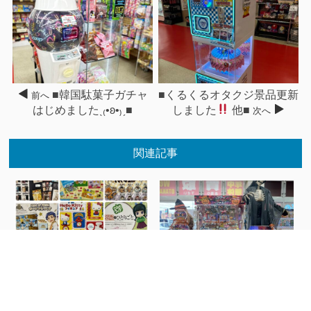
■韓国駄菓子ガチャ
■くるくるオタクジ景品更新
前へ
はじめましたˎ₍•ʚ•₎ˏ■
しました
他■
次へ
関連記事
■6月11日入荷ガチャ一覧
ハロ...
◆#ハローキテ...