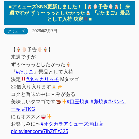
■アミューズSNS更新しました！【
予告
】 来
週ですが ずぅ〜っっとしたかった
『#たまご』景品
として入荷 決定
■
2026年2月7日
アミューズ
【
予告
】
来週ですが
ずぅ〜っっとしたかった
『
#たまご
』景品として入荷
決定
#ネッカリッチ
Mタマゴ
20個入り入ります
コクと旨味の中に甘みがある
美味しいタマゴです
#目玉焼き
#卵焼き
#パンケ
ーキ
#TKG
にもオススメ
お楽しみに〜
#オタカラアミューズ津山店
pic.twitter.com/7lhZfTz325