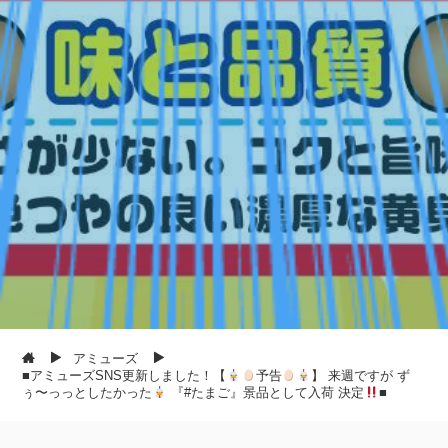
アミューズ
■アミューズSNS更新しました！【
予告
】 来週ですが ず
ぅ〜っっとしたかった
『#たまご』景品として入荷 決定
■