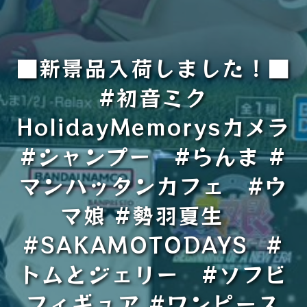
■新景品入荷しました！■
#初音ミク
HolidayMemorysカメラ
#シャンプー #らんま #
マンハッタンカフェ #ウ
マ娘 #勢羽夏生
#SAKAMOTODAYS #
トムとジェリー #ソフビ
フィギュア #ワンピース