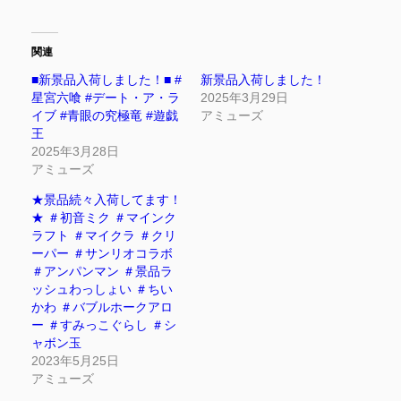
関連
■新景品入荷しました！■ #
新景品入荷しました！
星宮六喰 #デート・ア・ラ
2025年3月29日
イブ #青眼の究極竜 #遊戯
アミューズ
王
2025年3月28日
アミューズ
★景品続々入荷してます！
★ ＃初音ミク ＃マインク
ラフト ＃マイクラ ＃クリ
ーパー ＃サンリオコラボ
＃アンパンマン ＃景品ラ
ッシュわっしょい ＃ちい
かわ ＃バブルホークアロ
ー ＃すみっこぐらし ＃シ
ャボン玉
2023年5月25日
アミューズ