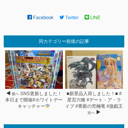
Facebook
Twitter
LINE
同カテゴリー前後の記事
SNS更新しました！
■新景品入荷しました！■ #
前へ
本日まで開催#ホワイトデー
星宮六喰 #デート・ア・ラ
キャッチャー
イブ #青眼の究極竜 #遊戯王
次へ