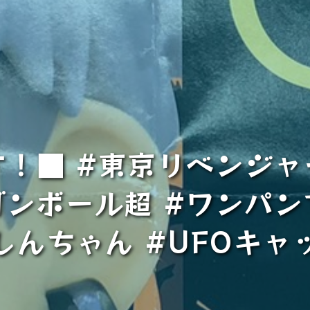
！■ #東京リベンジャ
ゴンボール超 #ワンパン
しんちゃん #UFOキャ