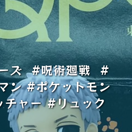
ーズ #呪術廻戦 #
マン #ポケットモン
ッチャー #リュック