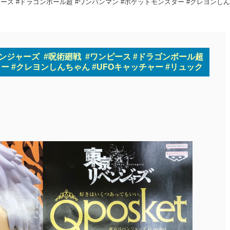
ース #ドラゴンボール超 #ワンパンマン #ポケットモンスター #クレヨンしん
ンジャーズ #呪術廻戦 #ワンピース #ドラゴンボール超
ー #クレヨンしんちゃん #UFOキャッチャー #リュック