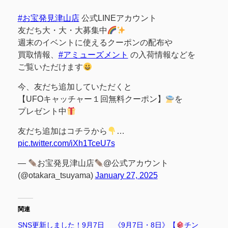
#お宝発見津山店
公式LINEアカウント
友だち大・大・大募集中
週末のイベントに使えるクーポンの配布や
買取情報、
#アミューズメント
の入荷情報などを
ご覧いただけます
今、友だち追加していただくと
【UFOキャッチャー１回無料クーポン】
を
プレゼント中
友だち追加はコチラから
…
pic.twitter.com/iXh1TceU7s
—
お宝発見津山店
@公式アカウント
(@otakara_tsuyama)
January 27, 2025
関連
SNS更新しました！9月7日
《9月7日・8日》【
チン