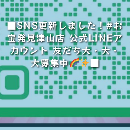
■SNS更新しました！#お
宝発見津山店 公式LINEア
カウント 友だち大・大・
大募集中
■