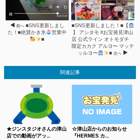
■SNS更新しまし
■SNS更新しました！■【
前へ
た！■絶賛かき氷
営業中
】 アシタモ #お宝発見津山
■
店 公式ライン オトモダチ
限定カカク アルヨ〜 マッテ
ッルヨ〜
■
次へ
関連記事
★ジンスタジオさんの津山
☆津山店からのお知らせ
店での動画がアッ...
『HERMES カ...