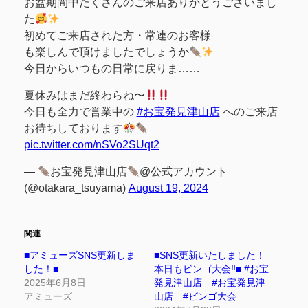
お盆期間中たくさんのご来店ありがとうございまし
た
初めてご来店された方・常連のお客様
も楽しんで頂けましたでしょうか
今日からいつもの日常に戻りま……
夏休みはまだ終わらね〜
今日も全力で営業中の
#お宝発見津山店
へのご来店
お待ちしております
pic.twitter.com/nSVo2SUqt2
—
お宝発見津山店
@公式アカウント
(@otakara_tsuyama)
August 19, 2024
関連
■アミューズSNS更新しま
■SNS更新いたしました！
した！■
本日もビンゴ大会‼■ #お宝
2025年6月8日
発見津山店 #お宝発見津
アミューズ
山店 #ビンゴ大会