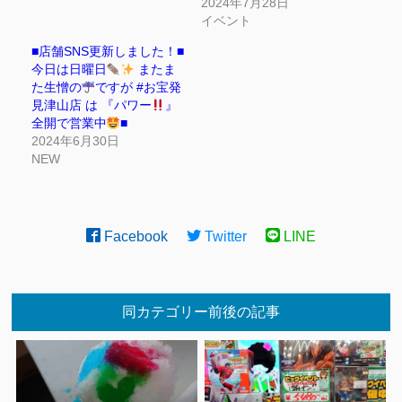
2024年7月28日
イベント
■店舗SNS更新しました！■
今日は日曜日
またま
た生憎の
ですが #お宝発
見津山店 は 『パワー
』
全開で営業中
■
2024年6月30日
NEW
Facebook
Twitter
LINE
同カテゴリー前後の記事