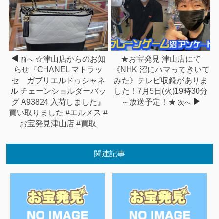
☆津山店からのお知
★お宝発見 津山店にて
前へ
らせ『CHANEL マトラッ
《NHK 沼にハマってきいて
セ ガブリエルドゥシャネ
みた》テレビ収録がありま
ル チェーンショルダーバッ
した！7月5日(火)19時30分
グ A93824 入荷しました』
～放送予定！★
次へ
買い取りました #エルメス #
お宝発見津山店 #買取
関連記事