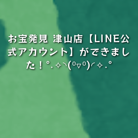
お宝発見 津山店【LINE公
式アカウント】ができまし
た！°˖✧◝(⁰▿⁰)◜✧˖°