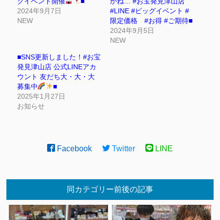
グイベント開催
■
かね… #お宝発見津山店
2024年9月7日
#LINE #ビッグイベント #
NEW
限定価格 #お得 #ご期待■
2024年9月5日
NEW
■SNS更新しました！#お宝
発見津山店 公式LINEアカ
ウント 友だち大・大・大
募集中
■
2025年1月27日
お知らせ
Facebook
Twitter
LINE
同カテゴリー前後の記事