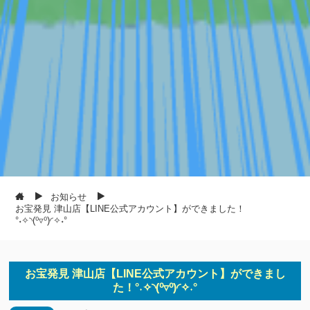
お知らせ
お宝発見 津山店【LINE公式アカウント】ができました！
°˖✧◝(⁰▿⁰)◜✧˖°
お宝発見 津山店【LINE公式アカウント】ができまし
た！°˖✧◝(⁰▿⁰)◜✧˖°