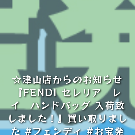
☆津山店からのお知らせ
『FENDI セレリア レ
イ ハンドバッグ 入荷致
しました！』買い取りまし
た #フェンディ #お宝発