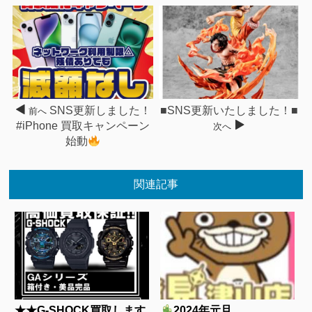
SNS更新しました！
■SNS更新いたしました！■
前へ
#iPhone 買取キャンペーン
次へ
始動
関連記事
★★G-SHOCK買取します
2024年元旦...