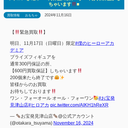
ちゃいます
■
2024年11月16日
買取情報
おもちゃ
【
緊急買取
】
明日、11月17日（日曜日）限定
#僕のヒーローアカ
デミア
プライズフィギュアを
通常300円保証の所、
【600円買取保証】しちゃいます
200個来たら終了です
皆様からのお買取
お待ちしております
ワン・フォーオール オール・フォーワン
#お宝発
見津山店
#ヒロアカ
pic.twitter.com/AlKH1hReXR
—
お宝発見津山店
@公式アカウント
(@otakara_tsuyama)
November 16, 2024