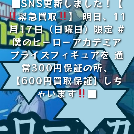
■SNS更新しました！【
緊急買取
】 明日、11
月17日（日曜日）限定 #
僕のヒーローアカデミア
プライズフィギュアを 通
常300円保証の所、
【600円買取保証】しち
ゃいます
■