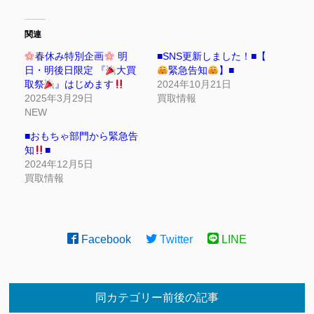
関連
春休み特別企画
明
■SNS更新しました！■【
日・明後日限定 『
大買
緊急告知
】■
取祭
』はじめます
2024年10月21日
2025年3月29日
買取情報
NEW
■おもちゃ部門から緊急告
知
■
2024年12月5日
買取情報
Facebook
Twitter
LINE
同カテゴリー前後の記事